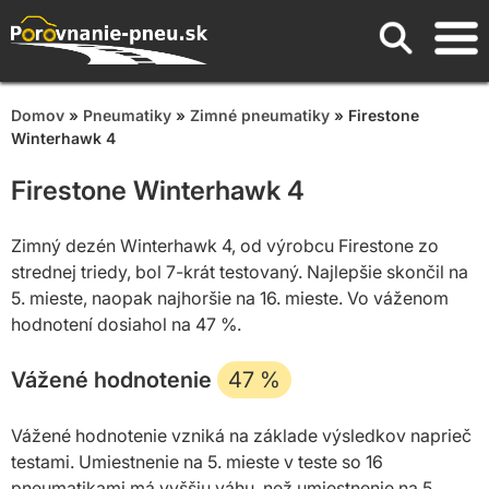
Domov
»
Pneumatiky
»
Zimné pneumatiky
» Firestone
Winterhawk 4
Firestone Winterhawk 4
Zimný dezén Winterhawk 4, od výrobcu Firestone zo
strednej triedy, bol 7-krát testovaný. Najlepšie skončil na
5. mieste, naopak najhoršie na 16. mieste. Vo váženom
hodnotení dosiahol na 47 %.
Vážené hodnotenie
47
%
Vážené hodnotenie vzniká na základe výsledkov naprieč
testami. Umiestnenie na 5. mieste v teste so 16
pneumatikami má vyššiu váhu, než umiestnenie na 5.