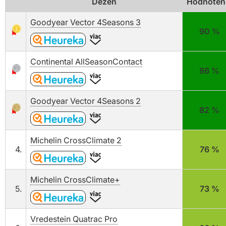
Dezén
Hodnoten
Goodyear Vector 4Seasons 3
90 %
Continental AllSeasonContact
86 %
Goodyear Vector 4Seasons 2
82 %
Michelin CrossClimate 2
4.
76 %
Michelin CrossClimate+
5.
73 %
Vredestein Quatrac Pro