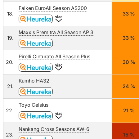
Falken EuroAll Season AS200
18.
33 %
Maxxis Premitra All Season AP 3
19.
33 %
Pirelli Cinturato All Season Plus
20.
30 %
Kumho HA32
21.
24 %
Toyo Celsius
22.
21 %
Nankang Cross Seasons AW-6
23.
15 %