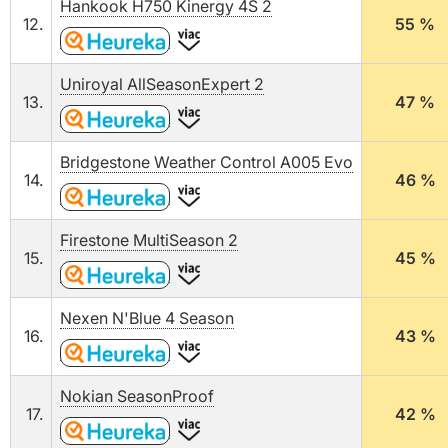
Hankook H750 Kinergy 4S 2
12.
55 %
Uniroyal AllSeasonExpert 2
13.
47 %
Bridgestone Weather Control A005 Evo
14.
46 %
Firestone MultiSeason 2
15.
45 %
Nexen N'Blue 4 Season
16.
43 %
Nokian SeasonProof
17.
42 %