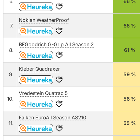
6.
66 %
Nokian WeatherProof
7.
66 %
BFGoodrich G-Grip All Season 2
8.
61 %
Kleber Quadraxer
9.
59 %
Vredestein Quatrac 5
10.
56 %
Falken EuroAll Season AS210
11.
55 %