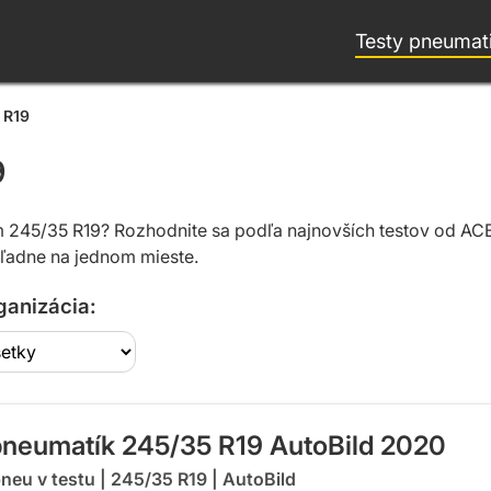
Testy pneumat
 R19
9
m 245/35 R19? Rozhodnite sa podľa najnovších testov od AC
hľadne na jednom mieste.
ganizácia:
 pneumatík 245/35 R19 AutoBild 2020
pneu v testu
|
245/35 R19
|
AutoBild