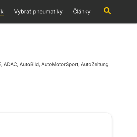
ik
Vybrať pneumatiky
Články
E, ADAC, AutoBild, AutoMotorSport, AutoZeitung