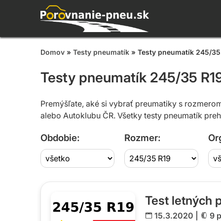
Domov
»
Testy pneumatík
» Testy pneumatík 245/35
Testy pneumatík 245/35 R1
Premýšľate, aké si vybrať preumatiky s rozmero
alebo Autoklubu ČR. Všetky testy pneumatík pre
Obdobie:
Rozmer:
Or
Test letných
15.3.2020 |
9 