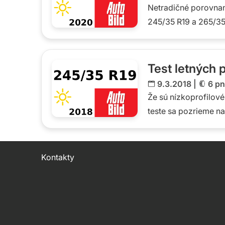
Netradičné porovnani
245/35 R19 a 265/35
Test letných 
9.3.2018 |
6 pn
Že sú nízkoprofilov
teste sa pozrieme n
Kontakty