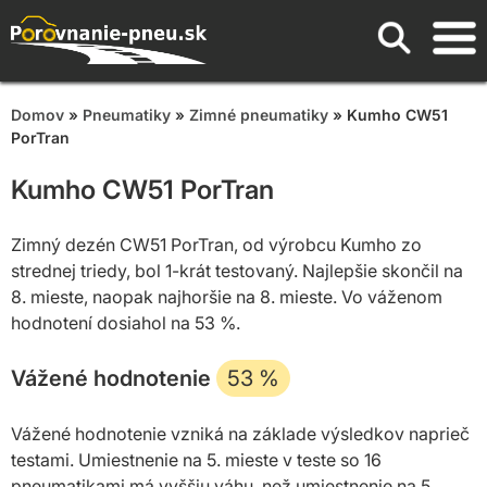
Domov
»
Pneumatiky
»
Zimné pneumatiky
» Kumho CW51
PorTran
Kumho CW51 PorTran
Zimný dezén CW51 PorTran, od výrobcu Kumho zo
strednej triedy, bol 1-krát testovaný. Najlepšie skončil na
8. mieste, naopak najhoršie na 8. mieste. Vo váženom
hodnotení dosiahol na 53 %.
Vážené hodnotenie
53
%
Vážené hodnotenie vzniká na základe výsledkov naprieč
testami. Umiestnenie na 5. mieste v teste so 16
pneumatikami má vyššiu váhu, než umiestnenie na 5.