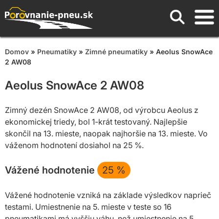
Domov
»
Pneumatiky
»
Zimné pneumatiky
» Aeolus SnowAce
2 AW08
Aeolus SnowAce 2 AW08
Zimný dezén SnowAce 2 AW08, od výrobcu Aeolus z
ekonomickej triedy, bol 1-krát testovaný. Najlepšie
skončil na 13. mieste, naopak najhoršie na 13. mieste. Vo
váženom hodnotení dosiahol na 25 %.
Vážené hodnotenie
25
%
Vážené hodnotenie vzniká na základe výsledkov naprieč
testami. Umiestnenie na 5. mieste v teste so 16
pneumatikami má vyššiu váhu, než umiestnenie na 5.