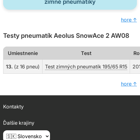
zimné pneumatiky
hore ↑
Testy pneumatík Aeolus SnowAce 2 AW08
Umiestnenie
Test
Ro
13.
(z 16 pneu)
Test zimných pneumatík 195/65 R15
20
hore ↑
Kontakty
Ďalšie krajiny